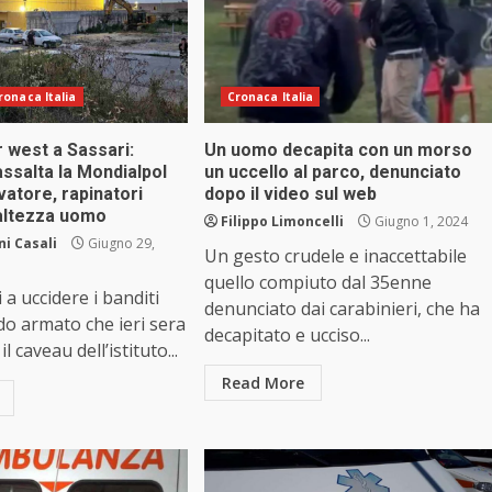
ronaca Italia
Cronaca Italia
 west a Sassari:
Un uomo decapita con un morso
salta la Mondialpol
un uccello al parco, denunciato
atore, rapinatori
dopo il video sul web
altezza uomo
Filippo Limoncelli
Giugno 1, 2024
i Casali
Giugno 29,
Un gesto crudele e inaccettabile
quello compiuto dal 35enne
 a uccidere i banditi
denunciato dai carabinieri, che ha
o armato che ieri sera
decapitato e ucciso...
l caveau dell’istituto...
Read More