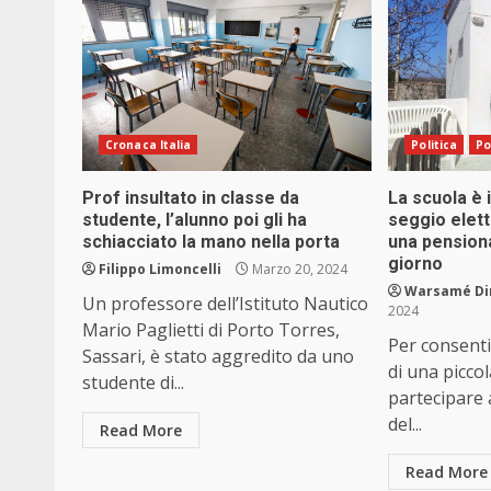
Cronaca Italia
Politica
Po
Prof insultato in classe da
La scuola è i
studente, l’alunno poi gli ha
seggio elett
schiacciato la mano nella porta
una pensiona
giorno
Filippo Limoncelli
Marzo 20, 2024
Warsamé Din
Un professore dell’Istituto Nautico
2024
Mario Paglietti di Porto Torres,
Per consenti
Sassari, è stato aggredito da uno
di una piccol
studente di...
partecipare a
del...
Read More
Read More