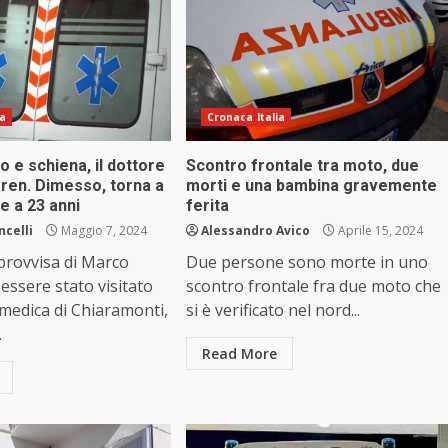
ia
Cronaca Italia
o e schiena, il dottore
Scontro frontale tra moto, due
taren. Dimesso, torna a
morti e una bambina gravemente
e a 23 anni
ferita
ncelli
Maggio 7, 2024
Alessandro Avico
Aprile 15, 2024
provvisa di Marco
Due persone sono morte in uno
ssere stato visitato
scontro frontale fra due moto che
 medica di Chiaramonti,
si è verificato nel nord...
.
Read More