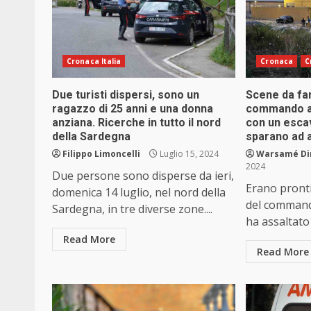
Cronaca Italia
Cronaca
C
Due turisti dispersi, sono un
Scene da far
ragazzo di 25 anni e una donna
commando as
anziana. Ricerche in tutto il nord
con un escav
della Sardegna
sparano ad 
Filippo Limoncelli
Luglio 15, 2024
Warsamé Din
2024
Due persone sono disperse da ieri,
Erano pronti
domenica 14 luglio, nel nord della
del command
Sardegna, in tre diverse zone....
ha assaltato i
Read More
Read More