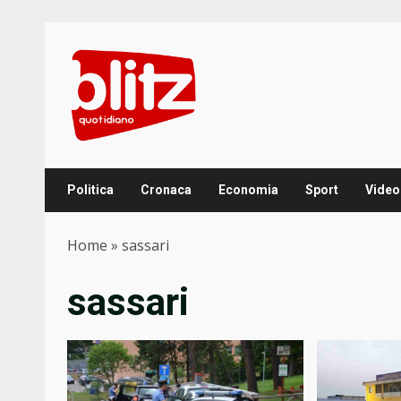
Skip
to
content
Politica
Cronaca
Economia
Sport
Video
Home
»
sassari
sassari