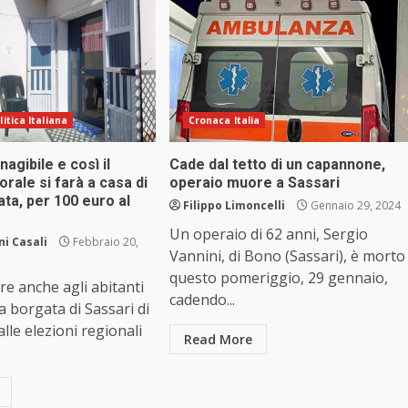
litica Italiana
Cronaca Italia
nagibile e così il
Cade dal tetto di un capannone,
orale si farà a casa di
operaio muore a Sassari
ta, per 100 euro al
Filippo Limoncelli
Gennaio 29, 2024
Un operaio di 62 anni, Sergio
i Casali
Febbraio 20,
Vannini, di Bono (Sassari), è morto
questo pomeriggio, 29 gennaio,
re anche agli abitanti
cadendo...
a borgata di Sassari di
lle elezioni regionali
Read More