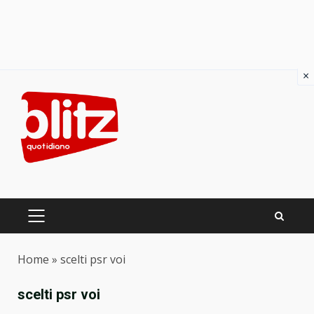
×
Skip
to
content
PRIMARY
MENU
Home
»
scelti psr voi
scelti psr voi