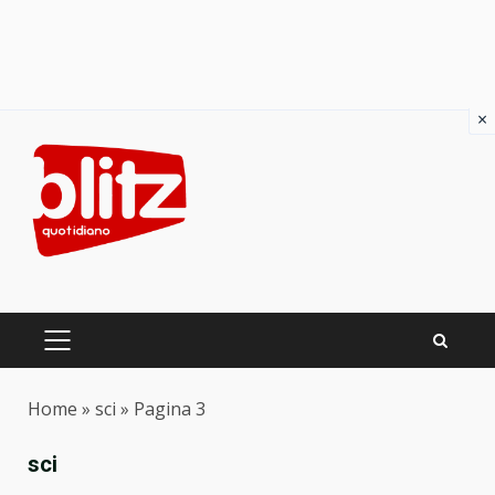
×
Skip
to
content
PRIMARY
MENU
Home
»
sci
»
Pagina 3
sci