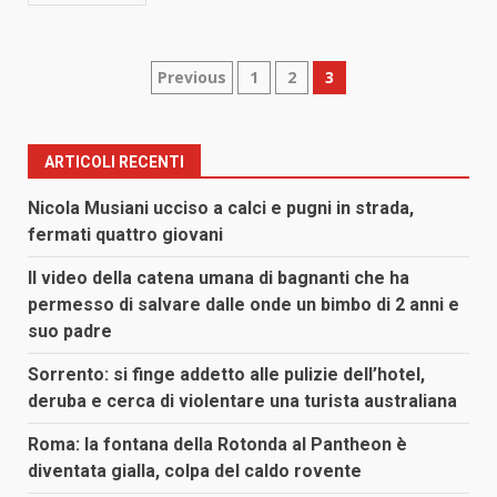
Paginazione
Previous
1
2
3
degli
articoli
ARTICOLI RECENTI
Nicola Musiani ucciso a calci e pugni in strada,
fermati quattro giovani
Il video della catena umana di bagnanti che ha
permesso di salvare dalle onde un bimbo di 2 anni e
suo padre
Sorrento: si finge addetto alle pulizie dell’hotel,
deruba e cerca di violentare una turista australiana
Roma: la fontana della Rotonda al Pantheon è
diventata gialla, colpa del caldo rovente