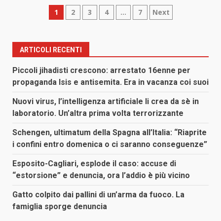
Paginazione
1
2
3
4
…
7
Next
degli
articoli
ARTICOLI RECENTI
Piccoli jihadisti crescono: arrestato 16enne per
propaganda Isis e antisemita. Era in vacanza coi suoi
Nuovi virus, l’intelligenza artificiale li crea da sè in
laboratorio. Un’altra prima volta terrorizzante
Schengen, ultimatum della Spagna all’Italia: “Riaprite
i confini entro domenica o ci saranno conseguenze”
Esposito-Cagliari, esplode il caso: accuse di
“estorsione” e denuncia, ora l’addio è più vicino
Gatto colpito dai pallini di un’arma da fuoco. La
famiglia sporge denuncia