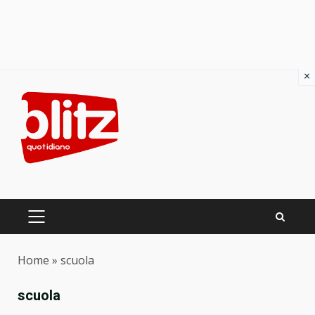
×
Skip
to
content
PRIMARY
MENU
Home
»
scuola
scuola