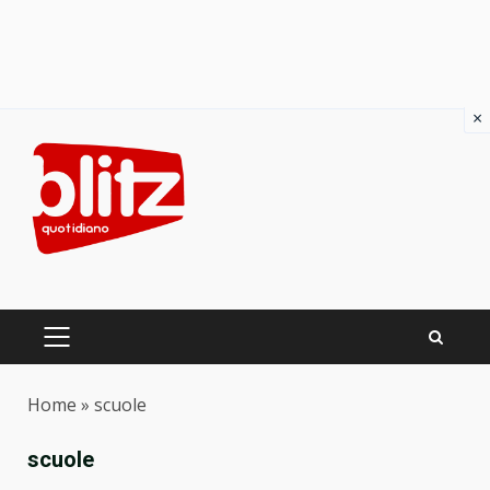
×
Skip
to
content
PRIMARY
MENU
Home
»
scuole
scuole