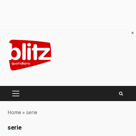
×
Skip
to
content
PRIMARY
MENU
Home
»
serie
serie