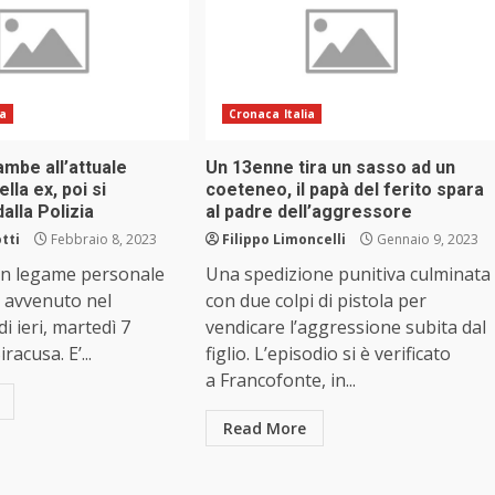
ia
Cronaca Italia
ambe all’attuale
Un 13enne tira un sasso ad un
la ex, poi si
coeteneo, il papà del ferito spara
alla Polizia
al padre dell’aggressore
tti
Febbraio 8, 2023
Filippo Limoncelli
Gennaio 9, 2023
un legame personale
Una spedizione punitiva culminata
 avvenuto nel
con due colpi di pistola per
i ieri, martedì 7
vendicare l’aggressione subita dal
racusa. E’...
figlio. L’episodio si è verificato
a Francofonte, in...
Read More