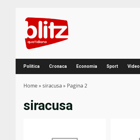
Skip
to
content
Politica
Cronaca
Economia
Sport
Video
Home
»
siracusa
»
Pagina 2
siracusa