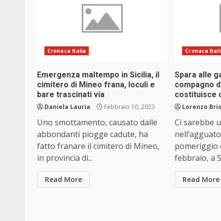
Cronaca Italia
Cronaca Ital
Emergenza maltempo in Sicilia, il
Spara alle g
cimitero di Mineo frana, loculi e
compagno del
bare trascinati via
costituisce d
Daniela Lauria
Febbraio 10, 2023
Lorenzo Brio
Uno smottamento, causato dalle
Ci sarebbe 
abbondanti piogge cadute, ha
nell’agguato
fatto franare il cimitero di Mineo,
pomeriggio d
in provincia di...
febbraio, a Si
Read More
Read More