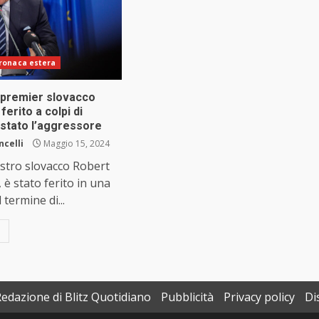
ronaca estera
l premier slovacco
ferito a colpi di
estato l’aggressore
ncelli
Maggio 15, 2024
istro slovacco Robert
, è stato ferito in una
 termine di...
Redazione di Blitz Quotidiano
Pubblicità
Privacy policy
Di