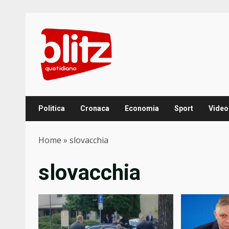
Skip
to
content
Politica
Cronaca
Economia
Sport
Video
Home
»
slovacchia
slovacchia