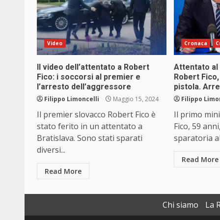
Video
Cronaca
C
Il video dell’attentato a Robert
Attentato a
Fico: i soccorsi al premier e
Robert Fico, 
l’arresto dell’aggressore
pistola. Arr
Filippo Limoncelli
Maggio 15, 2024
Filippo Limo
Il premier slovacco Robert Fico è
Il primo min
stato ferito in un attentato a
Fico, 59 anni
Bratislava. Sono stati sparati
sparatoria al
diversi...
Read More
Read More
Chi siamo
La 