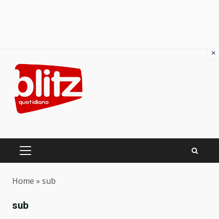
×
Skip
to
content
PRIMARY
MENU
Home
»
sub
sub