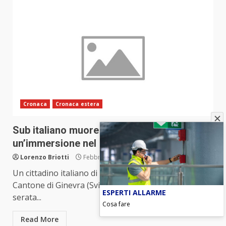
Cronaca
Cronaca estera
Sub italiano muore in Svizzera dopo
un’immersione nel lago ghiacciato
Lorenzo Briotti
Febbraio 13, 2023
Un cittadino italiano di 48 anni domiciliato nel
Cantone di Ginevra (Svizzera) è morto durante la
ESPERTI ALLARME
serata...
Cosa fare
Read More