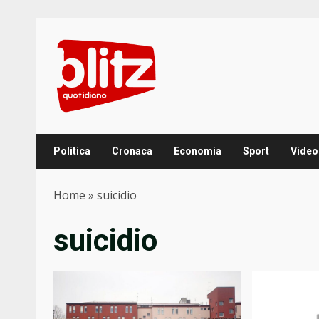
Skip
to
content
Politica
Cronaca
Economia
Sport
Video
Home
»
suicidio
suicidio