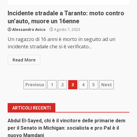
Incidente stradale a Taranto: moto contro
un’auto, muore un 16enne
Alessandro Avico
Agosto 7, 2023
Un ragazzo di 16 anni è morto in seguito ad un
incidente stradale che si è verificato...
Read More
Paginazione
Previous
1
2
3
4
5
Next
degli
articoli
ARTICOLI RECENTI
Abdul El-Sayed, chi è il vincitore delle primarie dem
per il Senato in Michigan: socialista e pro Pal è il
nuovo Mamdani