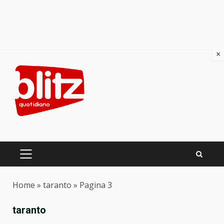
×
Skip
to
content
PRIMARY
MENU
Home
»
taranto
»
Pagina 3
taranto