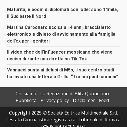
Maturità, è boom di diplomati con lode: sono 14mila,
il Sud batte il Nord
Martina Carbonaro uccisa a 14 anni, braccialetto
elettronico e divieto di avvicinamento alla famiglia
dell’ex per i genitori
Il video choc dell’influencer messicano che viene
ucciso durante una diretta su Tik Tok
Vannacci punta ai delusi di M5s, il suo centro studi
ha inviato una lettera a Grillo: “Tra noi punti comuni”
Chi siamo
La Redazione di Blitz Quotidiano
Pubblicità
Privacy policy
Disclaimer
Feed
Copyright 2025 © Società Editrice Multimediale S.r.l.
Testata Giornalistica registrata al Tribunale di Roma al
n°805 del 14/12/2021