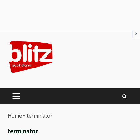
×
Skip
to
content
PRIMARY
MENU
Home
»
terminator
terminator