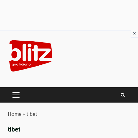
×
Skip
to
content
PRIMARY
MENU
Home
»
tibet
tibet