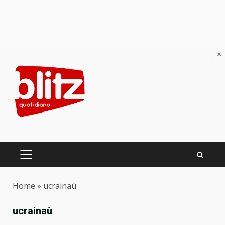
×
Skip
to
content
PRIMARY
MENU
Home
»
ucrainaù
ucrainaù