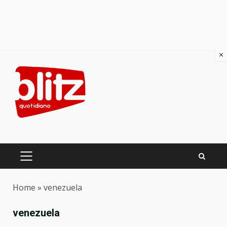
×
Skip
to
content
PRIMARY
MENU
Home
»
venezuela
venezuela