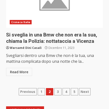
Cronaca Italia
Si sveglia in una Bmw che non era la sua,
chiama la Polizia: nottataccia a Vicenza
Warsamé Dini Casali
Dicembre 11, 2023
Svegliarsi dentro una Bmw che non è la tua, una
mattina complicata dopo una notte che la...
Read More
Paginazione
Previous
1
2
3
4
5
Next
degli