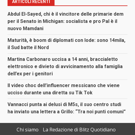
articoli
ARTICOLI RECENTI
Abdul El-Sayed, chi è il vincitore delle primarie dem
per il Senato in Michigan: socialista e pro Pal è il
nuovo Mamdani
Maturità, è boom di diplomati con lode: sono 14mila,
il Sud batte il Nord
Martina Carbonaro uccisa a 14 anni, braccialetto
elettronico e divieto di avvicinamento alla famiglia
dell’ex per i genitori
Il video choc dell’influencer messicano che viene
ucciso durante una diretta su Tik Tok
Vannacci punta ai delusi di M5s, il suo centro studi
ha inviato una lettera a Grillo: “Tra noi punti comuni”
Chi siamo
La Redazione di Blitz Quotidiano