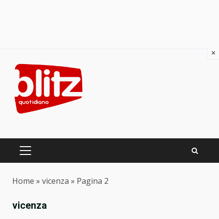
×
Skip
to
content
PRIMARY
MENU
Home
»
vicenza
»
Pagina 2
vicenza