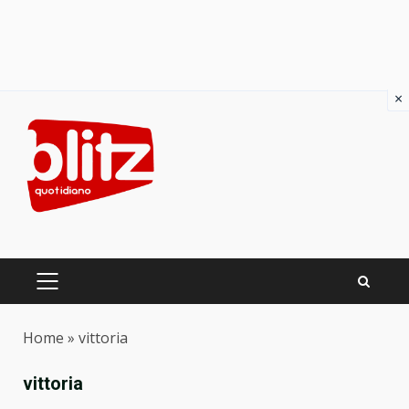
×
Skip
to
content
PRIMARY
MENU
Home
»
vittoria
vittoria