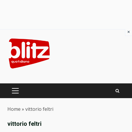
×
Skip
to
content
PRIMARY
MENU
Home
»
vittorio feltri
vittorio feltri