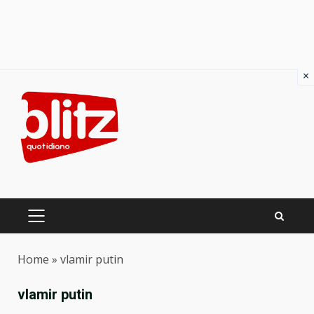
×
Skip
to
content
PRIMARY
MENU
Home
»
vlamir putin
vlamir putin