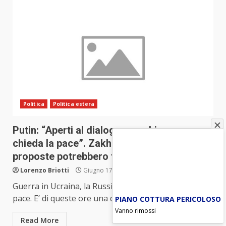
Politica
Politica estera
Putin: “Aperti al dialogo con chiunque
chieda la pace”. Zakharova: “Alcune
proposte potrebbero funzionare”
Lorenzo Briotti
Giugno 17, 2023
Guerra in Ucraina, la Russia apre alle proposte di
pace. E’ di queste ore una dichiarazione della...
PIANO COTTURA PERICOLOSO
Vanno rimossi
Read More