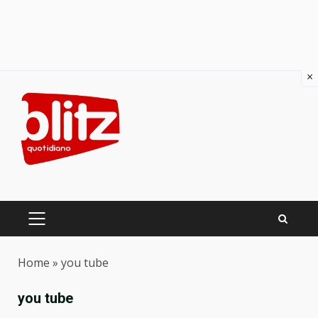
×
Skip
to
content
PRIMARY
MENU
Home
»
you tube
you tube