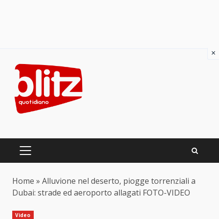
×
Skip
to
content
PRIMARY
MENU
Home
»
Alluvione nel deserto, piogge torrenziali a
Dubai: strade ed aeroporto allagati FOTO-VIDEO
Video