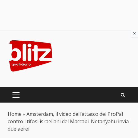
×
Skip
to
content
PRIMARY
MENU
Home
»
Amsterdam, il video dell’attacco dei ProPal
contro i tifosi israeliani del Maccabi. Netanyahu invia
due aerei