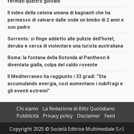
fermati quattro giovani
Il video della catena umana di bagnanti che ha
permesso di salvare dalle onde un bimbo di 2 anni e
suo padre
Sorrento: si finge addetto alle pulizie dell’hotel,
deruba e cerca di violentare una turista australiana
Roma: la fontana della Rotonda al Pantheon è
diventata gialla, colpa del caldo rovente
Il Mediterraneo ha raggiunto i 33 gradi: “Sta
accumulando energia, così aumentano i nubifragi e
gli eventi estremi”
Chi siamo
La Redazione di Blitz Quotidiano
Pubblicità
Privacy policy
Disclaimer
Feed
Copyright 2025 © Società Editrice Multimediale S.r.l.