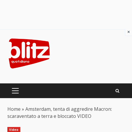
×
Skip
to
content
PRIMARY
MENU
Home
»
Amsterdam, tenta di aggredire Macron:
scaraventato a terra e bloccato VIDEO
Video