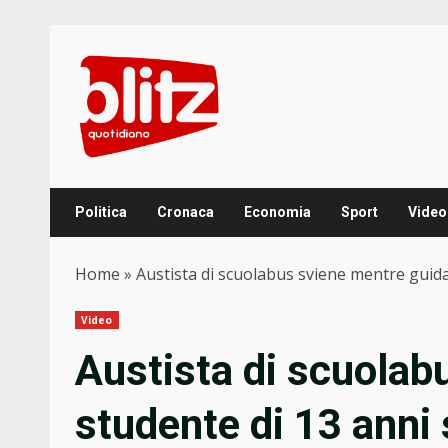
Skip
to
content
Politica
Cronaca
Economia
Sport
Video
Home
»
Austista di scuolabus sviene mentre guida
Video
Austista di scuolab
studente di 13 anni 