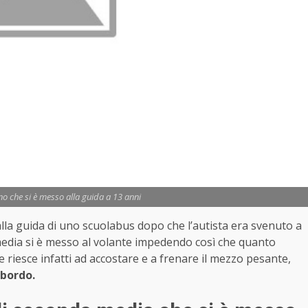
no che si è messo alla guida a 13 anni
lla guida di uno scuolabus dopo che l’autista era svenuto a
edia si è messo al volante impedendo così che quanto
 riesce infatti ad accostare e a frenare il mezzo pesante,
 bordo.