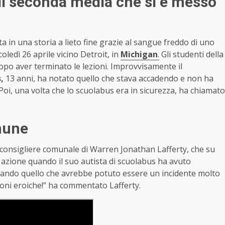
 di seconda media che si è messo
ta in una storia a lieto fine grazie al sangue freddo di uno
ledì 26 aprile vicino Detroit, in
Michigan
.
Gli studenti della
po aver terminato le lezioni. Improvvisamente il
,
13 anni, ha notato quello che stava accadendo e non ha
. Poi, una volta che lo scuolabus era in sicurezza, ha chiamato
omune
al consigliere comunale di Warren Jonathan Lafferty, che su
 azione quando il suo autista di scuolabus ha avuto
ando quello che avrebbe potuto essere un incidente molto
zioni eroiche!” ha commentato Lafferty.