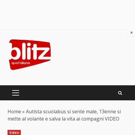
×
Skip
to
content
PRIMARY
MENU
Home
»
Autista scuolabus si sente male, 13enne si
mette al volante e salva la vita ai compagni VIDEO
Video