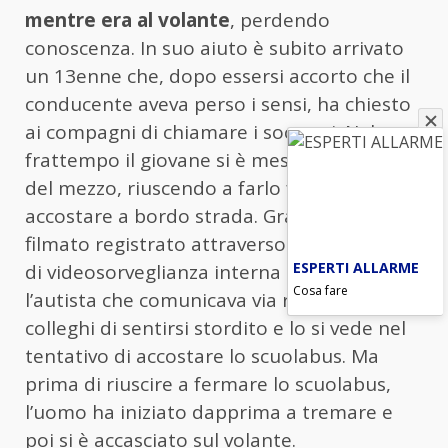
mentre era al volante
, perdendo
conoscenza. In suo aiuto è subito arrivato
un 13enne che, dopo essersi accorto che il
conducente aveva perso i sensi, ha chiesto
ai compagni di chiamare i soccorsi. Nel
frattempo il giovane si è messo alla guida
del mezzo, riuscendo a farlo frenare e ad
accostare a bordo strada. Grazie a un
filmato registrato attraverso le telecamere
ESPERTI ALLARME
di videosorveglianza interna al bus, si sente
Cosa fare
l’autista che comunicava via radio ai
colleghi di sentirsi stordito e lo si vede nel
tentativo di accostare lo scuolabus. Ma
prima di riuscire a fermare lo scuolabus,
l’uomo ha iniziato dapprima a tremare e
poi si è accasciato sul volante.