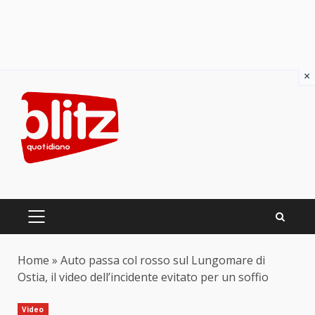
×
Skip
to
content
PRIMARY
MENU
Home
»
Auto passa col rosso sul Lungomare di
Ostia, il video dell’incidente evitato per un soffio
Video