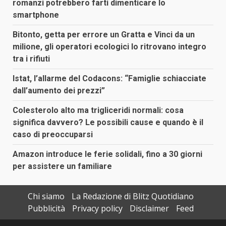
romanzi potrebbero farti dimenticare lo
smartphone
Bitonto, getta per errore un Gratta e Vinci da un
milione, gli operatori ecologici lo ritrovano integro
tra i rifiuti
Istat, l’allarme del Codacons: “Famiglie schiacciate
dall’aumento dei prezzi”
Colesterolo alto ma trigliceridi normali: cosa
significa davvero? Le possibili cause e quando è il
caso di preoccuparsi
Amazon introduce le ferie solidali, fino a 30 giorni
per assistere un familiare
Chi siamo
La Redazione di Blitz Quotidiano
Pubblicità
Privacy policy
Disclaimer
Feed