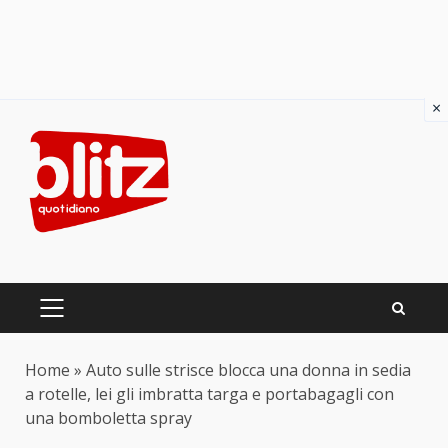
×
Skip
to
content
PRIMARY
MENU
Home
»
Auto sulle strisce blocca una donna in sedia
a rotelle, lei gli imbratta targa e portabagagli con
una bomboletta spray