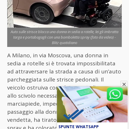
Auto sulle strisce blocca una donna in sedia a rotelle, lei gli imbratta
targa e portabagagli con una bomboletta spray (foto da video) -
Blitz quotidiano
A Milano, in via Moscova, una donna in
sedia a rotelle si è trovata impossibilitata
ad attraversare la strada a causa di un’auto
parcheggiata sulle strisce pedonali. Il
veicolo ostruiva completamente l’accesso
allo scivolo necessario per raggiungere il
marciapiede, impedendo di fatto il
passaggio alla donna. La signora, come
vendetta, ha tirato fuori una bomboletta
SPUNTE WHATSAPP
spray e ha colorato la targa e parte del