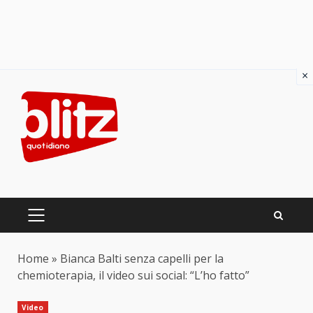
×
Skip
to
content
PRIMARY
MENU
Home
»
Bianca Balti senza capelli per la
chemioterapia, il video sui social: “L’ho fatto”
Video