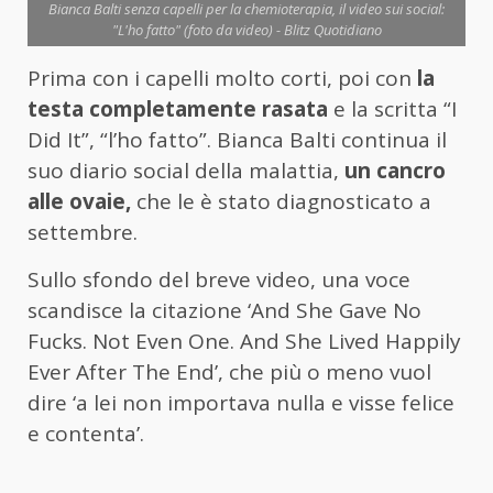
Bianca Balti senza capelli per la chemioterapia, il video sui social:
"L'ho fatto" (foto da video) - Blitz Quotidiano
Prima con i capelli molto corti, poi con
la
testa completamente rasata
e la scritta “I
Did It”, “l’ho fatto”. Bianca Balti continua il
suo diario social della malattia,
un cancro
alle ovaie,
che le è stato diagnosticato a
settembre.
Sullo sfondo del breve video, una voce
scandisce la citazione ‘And She Gave No
Fucks. Not Even One. And She Lived Happily
Ever After The End’, che più o meno vuol
dire ‘a lei non importava nulla e visse felice
e contenta’.