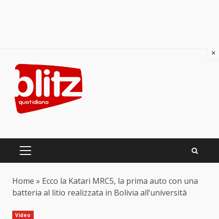
×
Skip
to
content
PRIMARY
MENU
Home
»
Ecco la Katari MRC5, la prima auto con una
batteria al litio realizzata in Bolivia all’università
Video