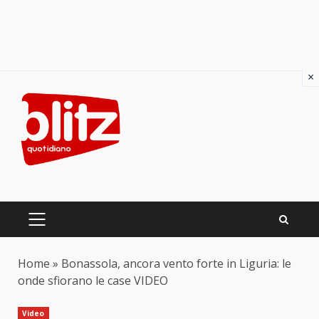
×
Skip
to
content
PRIMARY
MENU
Home
»
Bonassola, ancora vento forte in Liguria: le
onde sfiorano le case VIDEO
Video