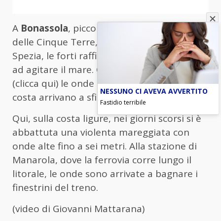
A
Bonassola
, piccolo comune in prossimità
delle Cinque Terre, in provincia di La
Spezia, le forti raffiche di vento continuano
ad agitare il mare. Come si vede nel filmato
(clicca qui) le onde che si abbattono sulla
NESSUNO CI AVEVA AVVERTITO
costa arrivano a sfiorare le case sul litorale.
Fastidio terribile
Qui, sulla costa ligure, nei giorni scorsi si è
abbattuta una violenta mareggiata con
onde alte fino a sei metri. Alla stazione di
Manarola, dove la ferrovia corre lungo il
litorale, le onde sono arrivate a bagnare i
finestrini del treno.
(video di Giovanni Mattarana)