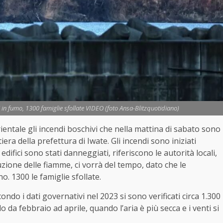
i in fumo, 1300 famiglie sfollate VIDEO (foto Ansa-Blitzquotidiano)
ntale gli incendi boschivi che nella mattina di sabato sono
tiera della prefettura di Iwate. Gli incendi sono iniziati
edifici sono stati danneggiati, riferiscono le autorità locali,
uzione delle fiamme, ci vorrà del tempo, dato che le
. 1300 le famiglie sfollate.
do i dati governativi nel 2023 si sono verificati circa 1.300
o da febbraio ad aprile, quando l’aria è più secca e i venti si