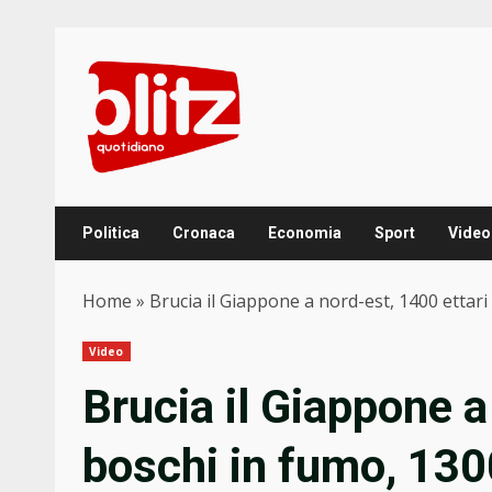
Skip
to
content
Politica
Cronaca
Economia
Sport
Video
Home
»
Brucia il Giappone a nord-est, 1400 ettari
Video
Brucia il Giappone a
boschi in fumo, 1300