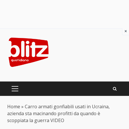
×
Skip
to
content
PRIMARY
MENU
Home
»
Carro armati gonfiabili usati in Ucraina,
azienda sta macinando profitti da quando è
scoppiata la guerra VIDEO