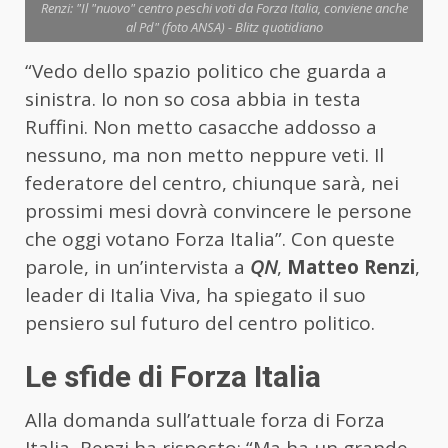
Renzi: "Il "nuovo" centro peschi voti da Forza Italia, conviene anche
al Pd" (foto ANSA) - Blitz quotidiano
“Vedo dello spazio politico che guarda a
sinistra. Io non so cosa abbia in testa
Ruffini. Non metto casacche addosso a
nessuno, ma non metto neppure veti. Il
federatore del centro, chiunque sarà, nei
prossimi mesi dovrà convincere le persone
che oggi votano Forza Italia”. Con queste
parole, in un’intervista a
QN
,
Matteo Renzi
,
leader di Italia Viva, ha spiegato il suo
pensiero sul futuro del centro politico.
Le sfide di Forza Italia
Alla domanda sull’attuale forza di Forza