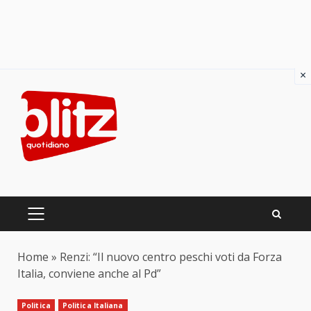
×
Skip
to
content
PRIMARY
MENU
Home
»
Renzi: “Il nuovo centro peschi voti da Forza
Italia, conviene anche al Pd”
Politica
Politica Italiana