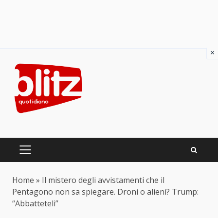
×
Skip
to
content
PRIMARY
MENU
Home
»
Il mistero degli avvistamenti che il
Pentagono non sa spiegare. Droni o alieni? Trump:
“Abbatteteli”