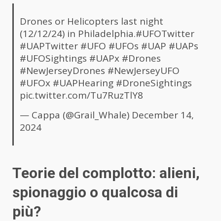
Drones or Helicopters last night
(12/12/24) in Philadelphia.
#UFOTwitter
#UAPTwitter
#UFO
#UFOs
#UAP
#UAPs
#UFOSightings
#UAPx
#Drones
#NewJerseyDrones
#NewJerseyUFO
#UFOx
#UAPHearing
#DroneSightings
pic.twitter.com/Tu7RuzTlY8
— Cappa (@Grail_Whale)
December 14,
2024
Teorie del complotto: alieni,
spionaggio o qualcosa di
più?