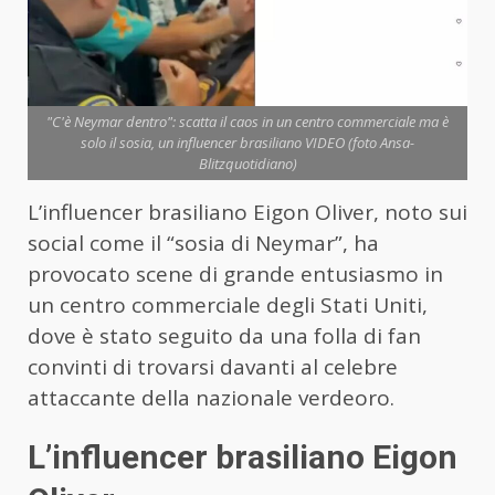
"C'è Neymar dentro": scatta il caos in un centro commerciale ma è
solo il sosia, un influencer brasiliano VIDEO (foto Ansa-
Blitzquotidiano)
L’influencer brasiliano Eigon Oliver, noto sui
social come il “sosia di Neymar”, ha
provocato scene di grande entusiasmo in
un centro commerciale degli Stati Uniti,
dove è stato seguito da una folla di fan
convinti di trovarsi davanti al celebre
attaccante della nazionale verdeoro.
L’influencer brasiliano Eigon