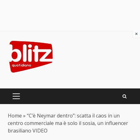
×
Skip
to
content
PRIMARY
MENU
Home
»
“C’è Neymar dentro”: scatta il caos in un
centro commerciale ma è solo il sosia, un influencer
brasiliano VIDEO