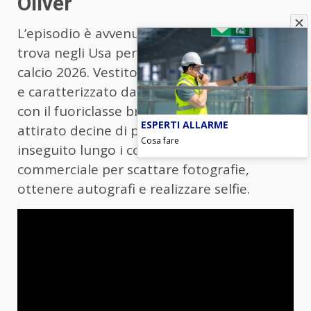
Oliver
L’episodio è avvenuto mentre Oliver si
trova negli Usa per seguire i Mondiali di
calcio 2026. Vestito con la maglia del Brasile
e caratterizzato da una forte somiglianza
con il fuoriclasse brasiliano, l’influencer ha
ESPERTI ALLARME
attirato decine di persone che lo hanno
Cosa fare
inseguito lungo i corridoi del centro
commerciale per scattare fotografie,
ottenere autografi e realizzare selfie.