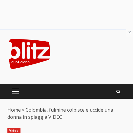
×
Skip
to
content
PRIMARY
MENU
Home
»
Colombia, fulmine colpisce e uccide una
donna in spiaggia VIDEO
Video