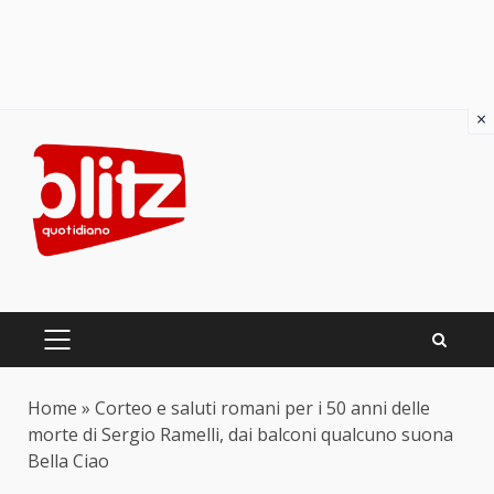
×
Skip
to
content
PRIMARY
MENU
Home
»
Corteo e saluti romani per i 50 anni delle
morte di Sergio Ramelli, dai balconi qualcuno suona
Bella Ciao