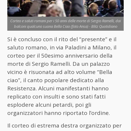
Corteo e saluti romani per i 50 anni delle morte di Sergio Ramelli, dai
balconi qualcuno suona Bella Ciao (foto Ansa) - Blitz Quotidiano
Si è concluso con il rito del “presente” e il
saluto romano, in via Paladini a Milano, il
corteo per il 50esimo anniversario della
morte di Sergio Ramelli. Da un palazzo
vicino è risuonata ad alto volume “Bella
ciao”, il canto popolare dedicato alla
Resistenza. Alcuni manifestanti hanno
replicato con insulti e sono stati fatti
esplodere alcuni petardi, poi gli
organizzatori hanno riportato l’ordine.
Il corteo di estrema destra organizzato per