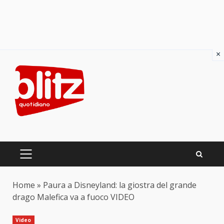
×
Skip
to
content
PRIMARY
MENU
Home
»
Paura a Disneyland: la giostra del grande
drago Malefica va a fuoco VIDEO
Video