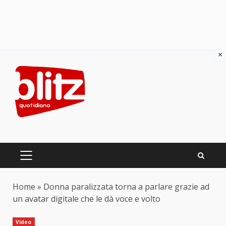
×
Skip
to
content
PRIMARY
MENU
Home
»
Donna paralizzata torna a parlare grazie ad
un avatar digitale che le dà voce e volto
Video