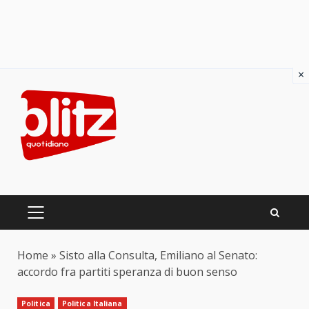
×
Skip
to
content
PRIMARY
MENU
Home
»
Sisto alla Consulta, Emiliano al Senato:
accordo fra partiti speranza di buon senso
Politica
Politica Italiana