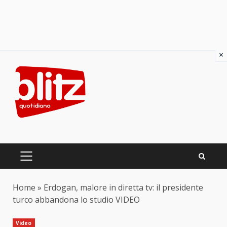
×
Skip
to
content
PRIMARY
MENU
Home
»
Erdogan, malore in diretta tv: il presidente
turco abbandona lo studio VIDEO
Video