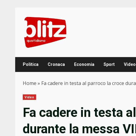
Skip
to
content
Politica
Cronaca
Economia
Sport
Video
Home
»
Fa cadere in testa al parroco la croce du
Video
Fa cadere in testa a
durante la messa V