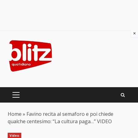
×
Skip
to
content
PRIMARY
MENU
Home
»
Favino recita al semaforo e poi chiede
qualche centesimo: “La cultura paga…” VIDEO
Video