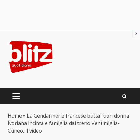
×
Skip
to
content
PRIMARY
MENU
Home
»
La Gendarmerie francese butta fuori donna
ivoriana incinta e famiglia dal treno Ventimiglia-
Cuneo. Il video