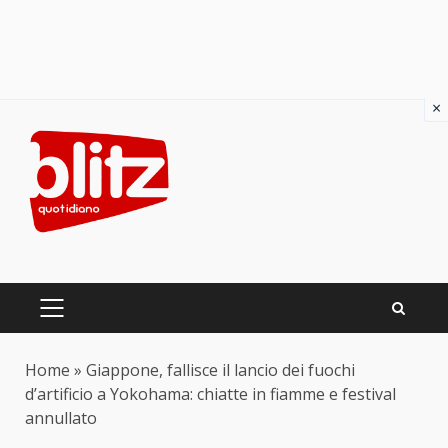
×
Skip
to
content
PRIMARY
MENU
Home
»
Giappone, fallisce il lancio dei fuochi
d’artificio a Yokohama: chiatte in fiamme e festival
annullato