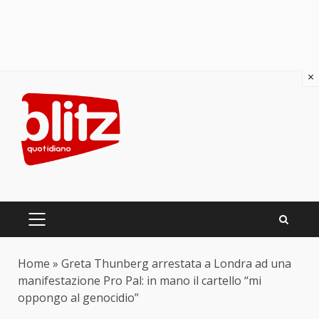
×
Skip
to
content
PRIMARY
MENU
Home
»
Greta Thunberg arrestata a Londra ad una
manifestazione Pro Pal: in mano il cartello “mi
oppongo al genocidio”