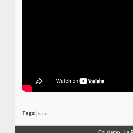
Tags:
lecco
Chi siamo
La 