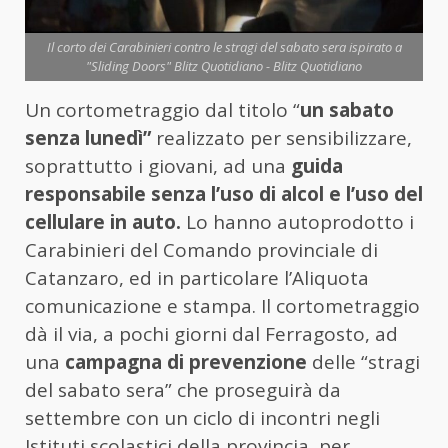
Il corto dei Carabinieri contro le stragi del sabato sera ispirato a
"Sliding Doors" Blitz Quotidiano - Blitz Quotidiano
Un cortometraggio dal titolo “
un sabato
senza lunedì”
realizzato per sensibilizzare,
soprattutto i giovani, ad una
guida
responsabile senza l’uso di alcol e l’uso del
cellulare in auto.
Lo hanno autoprodotto i
Carabinieri del Comando provinciale di
Catanzaro, ed in particolare l’Aliquota
comunicazione e stampa. Il cortometraggio
dà il via, a pochi giorni dal Ferragosto, ad
una
campagna di prevenzione
delle “stragi
del sabato sera” che proseguirà da
settembre con un ciclo di incontri negli
Istituti scolastici della provincia, per