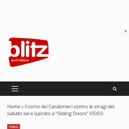
×
Skip
to
content
PRIMARY
MENU
Home
»
Il corto dei Carabinieri contro le stragi del
sabato sera ispirato a “Sliding Doors” VIDEO
Video