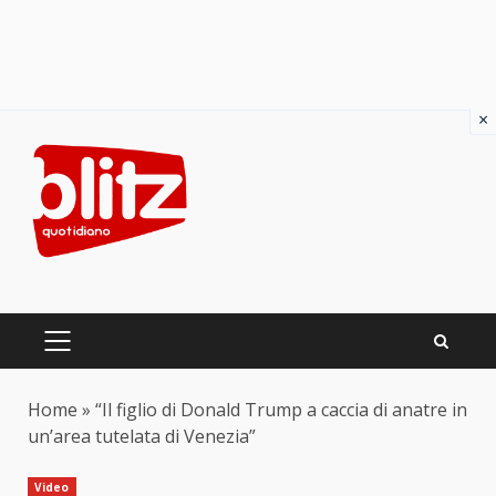
×
Skip
to
content
PRIMARY
MENU
Home
»
“Il figlio di Donald Trump a caccia di anatre in
un’area tutelata di Venezia”
Video