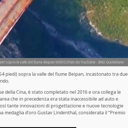
metri sopra la valle del fiume Beipan VIDEO (Foto da YouTube) - Blitz Quotidiano
854 piedi) sopra la valle del fiume Beipan, incastonato tra due
ondo.
e della Cina, è stato completato nel 2016 e ora collega le
rea che in precedenza era stata inaccessibile ad auto e
così tante innovazioni di progettazione e nuove tecnologie
na medaglia d’oro Gustav Lindenthal, considerata il “Premio